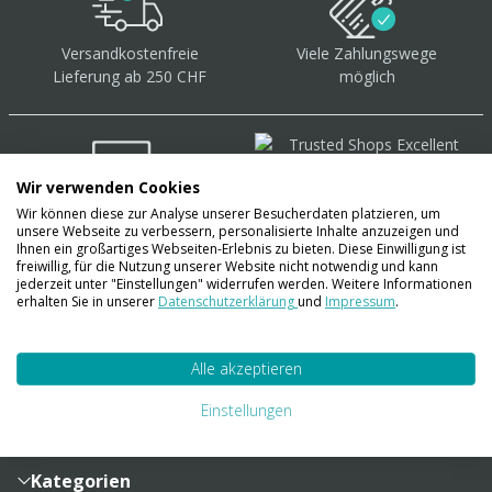
Versandkostenfreie
Viele Zahlungswege
Lieferung ab 250 CHF
möglich
Wir verwenden Cookies
Wir können diese zur Analyse unserer Besucherdaten platzieren, um
Über 40.000 Artikel
auf
unsere Webseite zu verbessern, personalisierte Inhalte anzuzeigen und
Lager
Ihnen ein großartiges Webseiten-Erlebnis zu bieten. Diese Einwilligung ist
freiwillig, für die Nutzung unserer Website nicht notwendig und kann
jederzeit unter "Einstellungen" widerrufen werden. Weitere Informationen
erhalten Sie in unserer
Datenschutzerklärung
und
Impressum
.
Account
Alle akzeptieren
Konto
Merkzettel
Zahlung und Versand
Einstellungen
Bestellhistorie
Vertragsabschluss
Sendungsverfolgung
Lieferinformationen
Kategorien