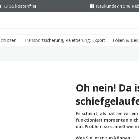
1 73 56 kostenfrei
Neukunde? 15 % Raba
 Schützen
Transportsicherung, Palettierung, Export
Folien & Beu
Oh nein! Da i
schiefgelauf
Es scheint, als hätten wir e
funktioniert momentan nicht 
das Problem so schnell wie m
Was Sie jetzt tun können: