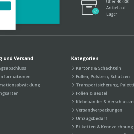
Über 40.000
videos
Artikel
auf
Lager
g und Versand
Kategorien
agsabschluss
Kartons & Schachteln
rinformationen
Füllen, Polstern, Schützen
mationsabwicklung
Transportsicherung, Palett
ngsarten
Folien & Beutel
Klebebänder & Verschlussmi
Versandverpackungen
Umzugsbedarf
Etiketten & Kennzeichnung