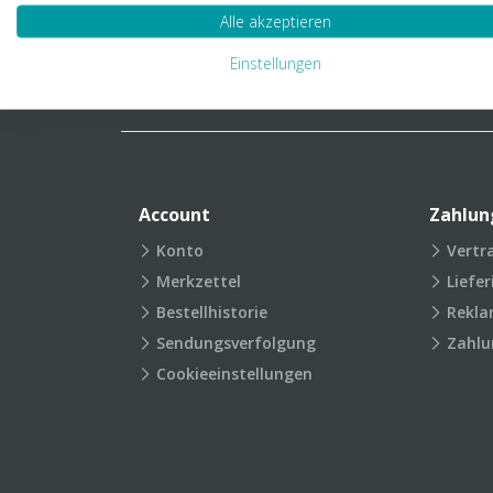
Verpackungslexikon
Produkt
Alle akzeptieren
FAQ
Einstellungen
Account
Zahlun
Konto
Vertr
Merkzettel
Liefe
Bestellhistorie
Rekla
Sendungsverfolgung
Zahlu
Cookieeinstellungen