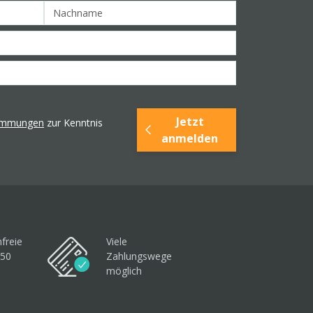
Jetzt
timmungen
zur Kenntnis
anmelden
freie
Viele
250
Zahlungswege
möglich