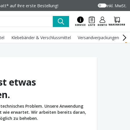
tt* auf Ihre erste Bestellung!
inkl. MwSt.
WARENKORB
SERVICE
LISTE
KONTO
tel
Klebebänder & Verschlussmittel
Versandverpackungen
U
st etwas
en.
in technisches Problem. Unsere Anwendung
wie erwartet. Wir arbeiten bereits daran,
öglich zu beheben.