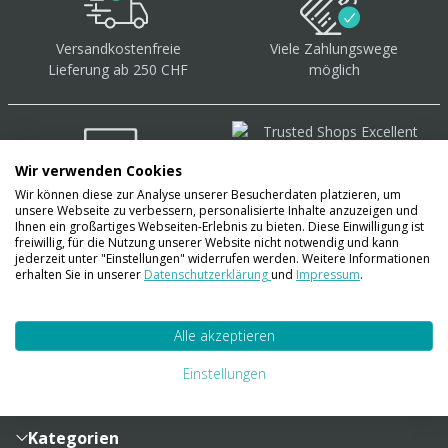
Versandkostenfreie
Viele Zahlungswege
Lieferung ab 250 CHF
möglich
Wir verwenden Cookies
Wir können diese zur Analyse unserer Besucherdaten platzieren, um
Über 40.000 Artikel
auf
unsere Webseite zu verbessern, personalisierte Inhalte anzuzeigen und
Lager
Ihnen ein großartiges Webseiten-Erlebnis zu bieten. Diese Einwilligung ist
freiwillig, für die Nutzung unserer Website nicht notwendig und kann
jederzeit unter "Einstellungen" widerrufen werden. Weitere Informationen
erhalten Sie in unserer
Datenschutzerklärung
und
Impressum
.
Account
Alle akzeptieren
Konto
Merkzettel
Zahlung und Versand
Einstellungen
Bestellhistorie
Vertragsabschluss
Sendungsverfolgung
Lieferinformationen
Kategorien