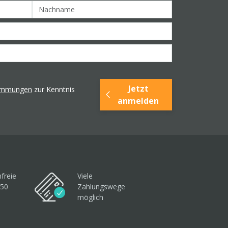
Jetzt
timmungen
zur Kenntnis
anmelden
freie
Viele
250
Zahlungswege
möglich