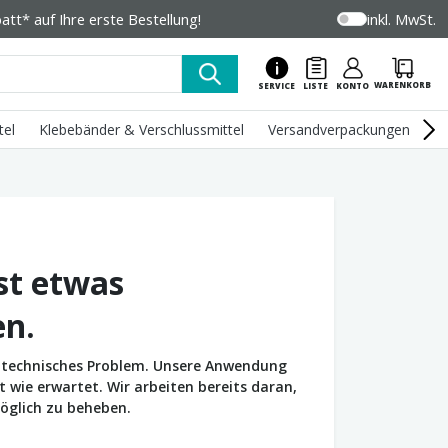
tt* auf Ihre erste Bestellung!
inkl. MwSt.
WARENKORB
SERVICE
LISTE
KONTO
tel
Klebebänder & Verschlussmittel
Versandverpackungen
U
st etwas
en.
in technisches Problem. Unsere Anwendung
wie erwartet. Wir arbeiten bereits daran,
öglich zu beheben.