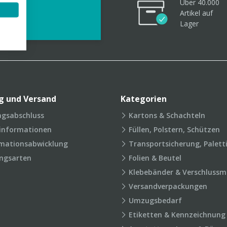
Über 40.000
videos
Artikel
auf
Lager
g und Versand
Kategorien
agsabschluss
Kartons & Schachteln
rinformationen
Füllen, Polstern, Schützen
mationsabwicklung
Transportsicherung, Palett
ngsarten
Folien & Beutel
Klebebänder & Verschlussmi
Versandverpackungen
Umzugsbedarf
Etiketten & Kennzeichnung