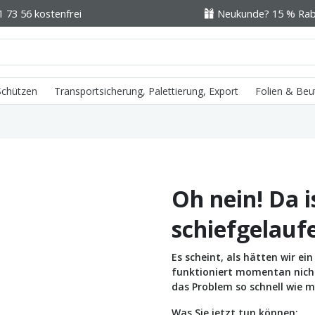
1 73 56 kostenfrei
Neukunde? 15 % Raba
 Schützen
Transportsicherung, Palettierung, Export
Folien & Beu
Oh nein! Da i
schiefgelauf
Es scheint, als hätten wir e
funktioniert momentan nicht 
das Problem so schnell wie m
Was Sie jetzt tun können: