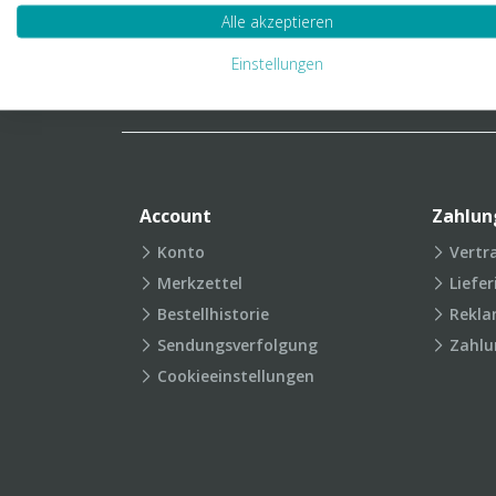
Verpackungslexikon
Produkt
Alle akzeptieren
FAQ
Einstellungen
Account
Zahlun
Konto
Vertr
Merkzettel
Liefe
Bestellhistorie
Rekla
Sendungsverfolgung
Zahlu
Cookieeinstellungen