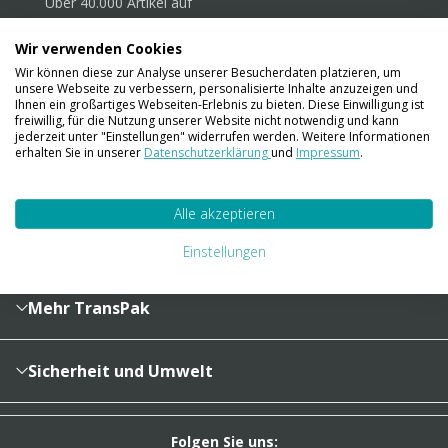
Über 40.000 Artikel
auf
Lager
Wir verwenden Cookies
Wir können diese zur Analyse unserer Besucherdaten platzieren, um
unsere Webseite zu verbessern, personalisierte Inhalte anzuzeigen und
Ihnen ein großartiges Webseiten-Erlebnis zu bieten. Diese Einwilligung ist
Account
freiwillig, für die Nutzung unserer Website nicht notwendig und kann
jederzeit unter "Einstellungen" widerrufen werden. Weitere Informationen
Konto
erhalten Sie in unserer
Datenschutzerklärung
und
Impressum
.
Merkzettel
Zahlung und Versand
Bestellhistorie
Alle akzeptieren
Vertragsabschluss
Sendungsverfolgung
Lieferinformationen
Kategorien
Einstellungen
Cookieeinstellungen
Reklamationsabwicklung
Kartons & Schachteln
Zahlungsarten
Füllen, Polstern, Schützen
Mehr TransPak
Transportsicherung, Palettierung, Export
Über uns
Folien & Beutel
Kontakt
Sicherheit und Umwelt
Klebebänder & Verschlussmittel
Newsletter
REACH-Verordnung
Versandverpackungen
FAQ
umweltfreundlich verpacken
Folgen Sie uns:
Umzugsbedarf