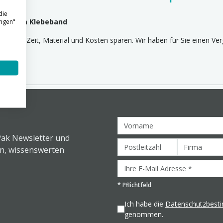
die
 breitem Klebeband
ungen"
n Sie Zeit, Material und Kosten sparen. Wir haben für Sie einen Ver
Pak Newsletter und
en, wissenswerten
*
Pflichtfeld
Ich habe die
Datenschutzbes
genommen.