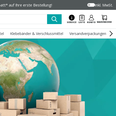
tt* auf Ihre erste Bestellung!
inkl. MwSt.
WARENKORB
SERVICE
LISTE
KONTO
tel
Klebebänder & Verschlussmittel
Versandverpackungen
U