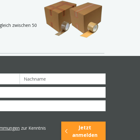
gleich zwischen 50
Jetzt
timmungen
zur Kenntnis
anmelden