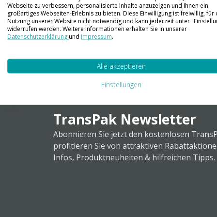
Webseite zu verbessern, personalisierte Inhalte anzuzeigen und Ihnen ein
großartiges Webseiten-Erlebnis zu bieten. Diese Einwilligung ist freiwillig, für 
Bis zu 60 % weniger Kosten & Zeit mit 75 mm
Nutzung unserer Website nicht notwendig und kann jederzeit unter "Einstell
widerrufen werden. Weitere Informationen erhalten Sie in unserer
Datenschutzerklärung
und
Impressum
.
Mit dem Einsatz von 75 mm breitem Klebeband könne
mm und 75 mm breitem Klebeband aufgestellt
Alle akzeptieren
Jetzt mehr darüber erfahren!
Einstellungen
TransPak Newsletter
Abonnieren Sie jetzt den kostenlosen Trans
profitieren Sie von attraktiven Rabattaktion
Infos, Produktneuheiten & hilfreichen Tipps.