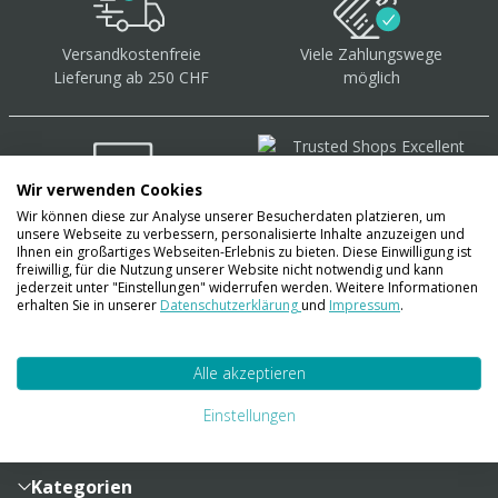
Versandkostenfreie
Viele Zahlungswege
Lieferung ab 250 CHF
möglich
Wir verwenden Cookies
Wir können diese zur Analyse unserer Besucherdaten platzieren, um
Über 40.000 Artikel
auf
unsere Webseite zu verbessern, personalisierte Inhalte anzuzeigen und
Lager
Ihnen ein großartiges Webseiten-Erlebnis zu bieten. Diese Einwilligung ist
freiwillig, für die Nutzung unserer Website nicht notwendig und kann
jederzeit unter "Einstellungen" widerrufen werden. Weitere Informationen
erhalten Sie in unserer
Datenschutzerklärung
und
Impressum
.
Account
Alle akzeptieren
Konto
Merkzettel
Zahlung und Versand
Einstellungen
Bestellhistorie
Vertragsabschluss
Sendungsverfolgung
Lieferinformationen
Kategorien