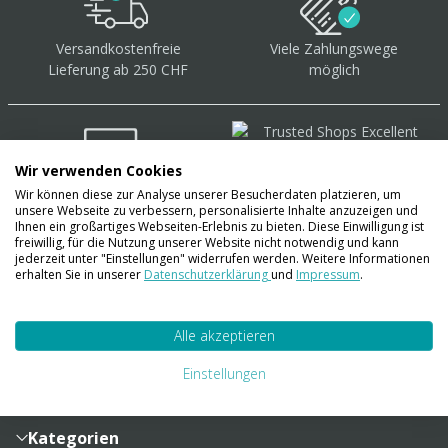
Versandkostenfreie
Viele Zahlungswege
Lieferung ab 250 CHF
möglich
Wir verwenden Cookies
Wir können diese zur Analyse unserer Besucherdaten platzieren, um
Über 40.000 Artikel
auf
unsere Webseite zu verbessern, personalisierte Inhalte anzuzeigen und
Lager
Ihnen ein großartiges Webseiten-Erlebnis zu bieten. Diese Einwilligung ist
freiwillig, für die Nutzung unserer Website nicht notwendig und kann
jederzeit unter "Einstellungen" widerrufen werden. Weitere Informationen
erhalten Sie in unserer
Datenschutzerklärung
und
Impressum
.
Account
Alle akzeptieren
Konto
Merkzettel
Zahlung und Versand
Einstellungen
Bestellhistorie
Vertragsabschluss
Sendungsverfolgung
Lieferinformationen
Kategorien