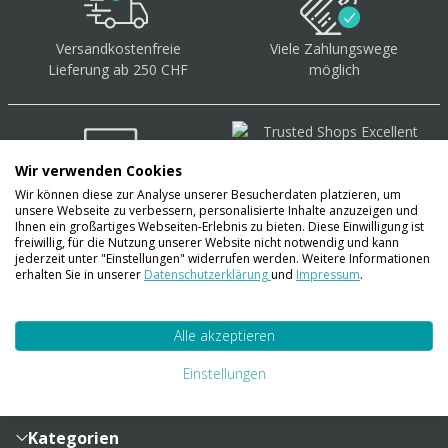
Versandkostenfreie
Viele Zahlungswege
Lieferung ab 250 CHF
möglich
Wir verwenden Cookies
Wir können diese zur Analyse unserer Besucherdaten platzieren, um
Über 40.000 Artikel
auf
unsere Webseite zu verbessern, personalisierte Inhalte anzuzeigen und
Lager
Ihnen ein großartiges Webseiten-Erlebnis zu bieten. Diese Einwilligung ist
freiwillig, für die Nutzung unserer Website nicht notwendig und kann
jederzeit unter "Einstellungen" widerrufen werden. Weitere Informationen
erhalten Sie in unserer
Datenschutzerklärung
und
Impressum
.
Account
Alle akzeptieren
Konto
Merkzettel
Zahlung und Versand
Einstellungen
Bestellhistorie
Vertragsabschluss
Sendungsverfolgung
Lieferinformationen
Kategorien