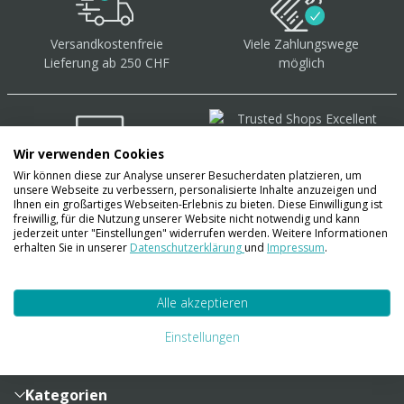
Versandkostenfreie
Viele Zahlungswege
Lieferung ab 250 CHF
möglich
Wir verwenden Cookies
Wir können diese zur Analyse unserer Besucherdaten platzieren, um
Über 40.000 Artikel
auf
unsere Webseite zu verbessern, personalisierte Inhalte anzuzeigen und
Lager
Ihnen ein großartiges Webseiten-Erlebnis zu bieten. Diese Einwilligung ist
freiwillig, für die Nutzung unserer Website nicht notwendig und kann
jederzeit unter "Einstellungen" widerrufen werden. Weitere Informationen
erhalten Sie in unserer
Datenschutzerklärung
und
Impressum
.
Account
Alle akzeptieren
Konto
Merkzettel
Zahlung und Versand
Einstellungen
Bestellhistorie
Vertragsabschluss
Sendungsverfolgung
Lieferinformationen
Kategorien