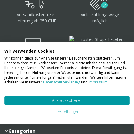
Versandkostenfreie
Viele Zahlungswege
Lieferung ab 250 CHF
möglich
Wir verwenden Cookies
Wir können diese zur Analyse unserer Besucherdaten platzieren, um
Über 40.000 Artikel
auf
unsere Webseite zu verbessern, personalisierte Inhalte anzuzeigen und
Lager
Ihnen ein großartiges Webseiten-Erlebnis zu bieten. Diese Einwilligung ist
freiwillig, für die Nutzung unserer Website nicht notwendig und kann
jederzeit unter "Einstellungen" widerrufen werden. Weitere Informationen
erhalten Sie in unserer
Datenschutzerklärung
und
Impressum
.
Account
Alle akzeptieren
Konto
Merkzettel
Zahlung und Versand
Einstellungen
Bestellhistorie
Vertragsabschluss
Sendungsverfolgung
Lieferinformationen
Kategorien