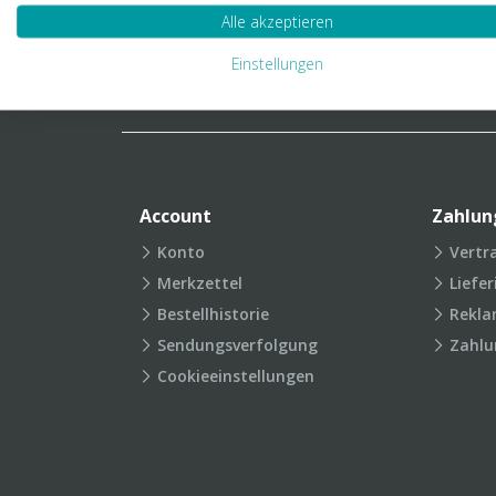
Verpackungslexikon
Produkt
Alle akzeptieren
FAQ
Einstellungen
Account
Zahlun
Konto
Vertr
Merkzettel
Liefe
Bestellhistorie
Rekla
Sendungsverfolgung
Zahlu
Cookieeinstellungen