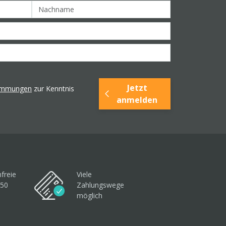
Jetzt
timmungen
zur Kenntnis
anmelden
freie
Viele
250
Zahlungswege
möglich