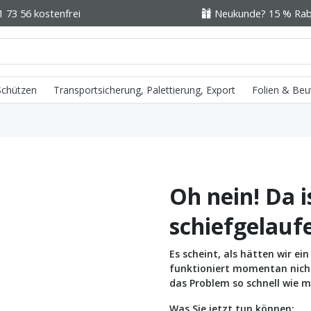
1 73 56 kostenfrei
Neukunde? 15 % Raba
 Schützen
Transportsicherung, Palettierung, Export
Folien & Beu
Oh nein! Da i
schiefgelauf
Es scheint, als hätten wir e
funktioniert momentan nicht 
das Problem so schnell wie m
Was Sie jetzt tun können: