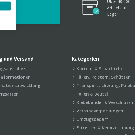
Über 40.000
videos
Artikel
auf
Lager
g und Versand
Kategorien
agsabschluss
Kartons & Schachteln
rinformationen
Füllen, Polstern, Schützen
mationsabwicklung
Transportsicherung, Palett
ngsarten
Folien & Beutel
Klebebänder & Verschlussmi
Versandverpackungen
Umzugsbedarf
Etiketten & Kennzeichnung