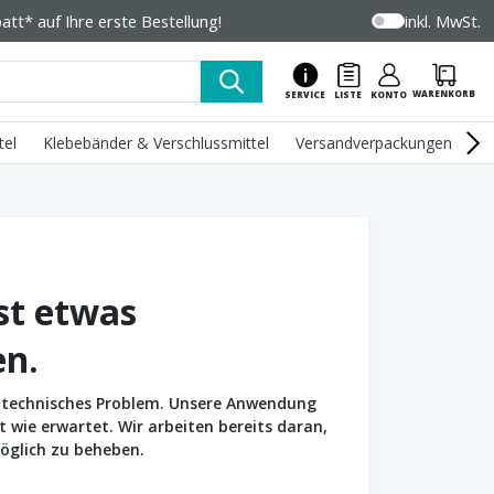
tt* auf Ihre erste Bestellung!
inkl. MwSt.
WARENKORB
SERVICE
LISTE
KONTO
tel
Klebebänder & Verschlussmittel
Versandverpackungen
U
st etwas
en.
in technisches Problem. Unsere Anwendung
wie erwartet. Wir arbeiten bereits daran,
öglich zu beheben.