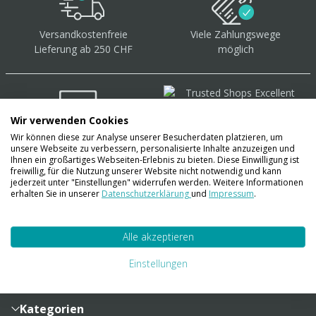
Versandkostenfreie
Viele Zahlungswege
Lieferung ab 250 CHF
möglich
Wir verwenden Cookies
Wir können diese zur Analyse unserer Besucherdaten platzieren, um
Über 40.000 Artikel
auf
unsere Webseite zu verbessern, personalisierte Inhalte anzuzeigen und
Lager
Ihnen ein großartiges Webseiten-Erlebnis zu bieten. Diese Einwilligung ist
freiwillig, für die Nutzung unserer Website nicht notwendig und kann
jederzeit unter "Einstellungen" widerrufen werden. Weitere Informationen
erhalten Sie in unserer
Datenschutzerklärung
und
Impressum
.
Account
Alle akzeptieren
Konto
Merkzettel
Zahlung und Versand
Einstellungen
Bestellhistorie
Vertragsabschluss
Sendungsverfolgung
Lieferinformationen
Kategorien