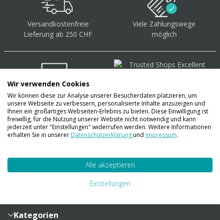
Versandkostenfreie
Viele Zahlungswege
Lieferung ab 250 CHF
möglich
Wir verwenden Cookies
Wir können diese zur Analyse unserer Besucherdaten platzieren, um
Über 40.000 Artikel
auf
unsere Webseite zu verbessern, personalisierte Inhalte anzuzeigen und
Lager
Ihnen ein großartiges Webseiten-Erlebnis zu bieten. Diese Einwilligung ist
freiwillig, für die Nutzung unserer Website nicht notwendig und kann
jederzeit unter "Einstellungen" widerrufen werden. Weitere Informationen
erhalten Sie in unserer
Datenschutzerklärung
und
Impressum
.
Account
Alle akzeptieren
Konto
Merkzettel
Zahlung und Versand
Einstellungen
Bestellhistorie
Vertragsabschluss
Sendungsverfolgung
Lieferinformationen
Kategorien