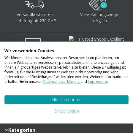
Versandkostenfreie
Viele Zahlungswege
Lieferung ab 250 CHF
möglich
Wir verwenden Cookies
Wir können diese zur Analyse unserer Besucherdaten platzieren, um
Über 40.000 Artikel
auf
unsere Webseite zu verbessern, personalisierte Inhalte anzuzeigen und
Lager
Ihnen ein großartiges Webseiten-Erlebnis zu bieten. Diese Einwilligung ist
freiwillig, für die Nutzung unserer Website nicht notwendig und kann
jederzeit unter "Einstellungen" widerrufen werden. Weitere Informationen
erhalten Sie in unserer
Datenschutzerklärung
und
Impressum
.
Account
Alle akzeptieren
Konto
Merkzettel
Zahlung und Versand
Einstellungen
Bestellhistorie
Vertragsabschluss
Sendungsverfolgung
Lieferinformationen
Kategorien