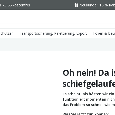
1 73 56 kostenfrei
Neukunde? 15 % Raba
 Schützen
Transportsicherung, Palettierung, Export
Folien & Beu
Oh nein! Da i
schiefgelauf
Es scheint, als hätten wir e
funktioniert momentan nicht 
das Problem so schnell wie m
Was Sie jetzt tun können: