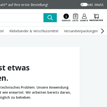
tt* auf Ihre erste Bestellung!
inkl. MwSt.
WARENKORB
SERVICE
LISTE
KONTO
tel
Klebebänder & Verschlussmittel
Versandverpackungen
U
st etwas
en.
in technisches Problem. Unsere Anwendung
wie erwartet. Wir arbeiten bereits daran,
öglich zu beheben.