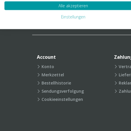
Verpackungslexikon
Produkt
Alle akzeptieren
FAQ
Einstellungen
Account
Zahlun
Konto
Vertr
Merkzettel
Liefe
Bestellhistorie
Rekla
Sendungsverfolgung
Zahlu
Cookieeinstellungen