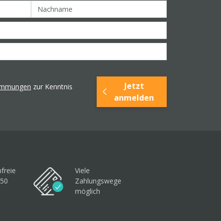
Jetzt
timmungen
zur Kenntnis
anmelden
freie
Viele
250
Zahlungswege
möglich