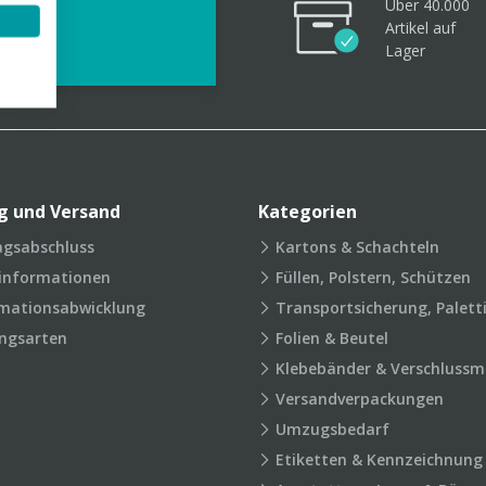
Über 40.000
videos
Artikel
auf
Lager
g und Versand
Kategorien
agsabschluss
Kartons & Schachteln
rinformationen
Füllen, Polstern, Schützen
mationsabwicklung
Transportsicherung, Palett
ngsarten
Folien & Beutel
Klebebänder & Verschlussmi
Versandverpackungen
Umzugsbedarf
Etiketten & Kennzeichnung