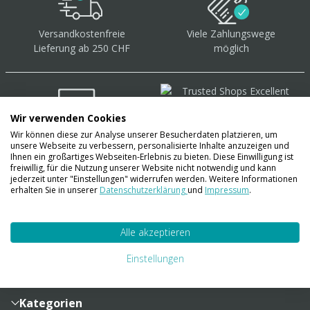
Versandkostenfreie
Viele Zahlungswege
Lieferung ab 250 CHF
möglich
Wir verwenden Cookies
Wir können diese zur Analyse unserer Besucherdaten platzieren, um
Über 40.000 Artikel
auf
unsere Webseite zu verbessern, personalisierte Inhalte anzuzeigen und
Lager
Ihnen ein großartiges Webseiten-Erlebnis zu bieten. Diese Einwilligung ist
freiwillig, für die Nutzung unserer Website nicht notwendig und kann
jederzeit unter "Einstellungen" widerrufen werden. Weitere Informationen
erhalten Sie in unserer
Datenschutzerklärung
und
Impressum
.
Account
Alle akzeptieren
Konto
Merkzettel
Zahlung und Versand
Einstellungen
Bestellhistorie
Vertragsabschluss
Sendungsverfolgung
Lieferinformationen
Kategorien