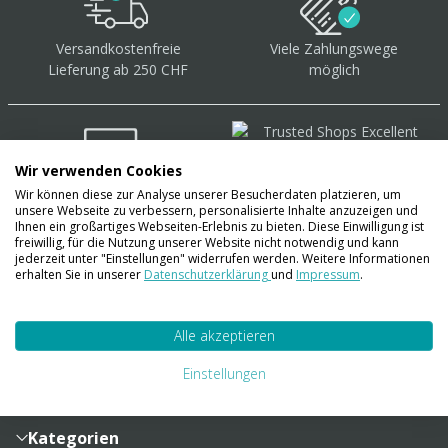
Versandkostenfreie
Viele Zahlungswege
Lieferung ab 250 CHF
möglich
Wir verwenden Cookies
Wir können diese zur Analyse unserer Besucherdaten platzieren, um
Über 40.000 Artikel
auf
unsere Webseite zu verbessern, personalisierte Inhalte anzuzeigen und
Lager
Ihnen ein großartiges Webseiten-Erlebnis zu bieten. Diese Einwilligung ist
freiwillig, für die Nutzung unserer Website nicht notwendig und kann
jederzeit unter "Einstellungen" widerrufen werden. Weitere Informationen
erhalten Sie in unserer
Datenschutzerklärung
und
Impressum
.
Account
Alle akzeptieren
Konto
Merkzettel
Zahlung und Versand
Einstellungen
Bestellhistorie
Vertragsabschluss
Sendungsverfolgung
Lieferinformationen
Kategorien