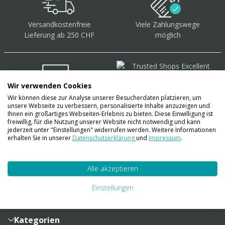
Versandkostenfreie
Viele Zahlungswege
Lieferung ab 250 CHF
möglich
Wir verwenden Cookies
Wir können diese zur Analyse unserer Besucherdaten platzieren, um
Über 40.000 Artikel
auf
unsere Webseite zu verbessern, personalisierte Inhalte anzuzeigen und
Lager
Ihnen ein großartiges Webseiten-Erlebnis zu bieten. Diese Einwilligung ist
freiwillig, für die Nutzung unserer Website nicht notwendig und kann
jederzeit unter "Einstellungen" widerrufen werden. Weitere Informationen
erhalten Sie in unserer
Datenschutzerklärung
und
Impressum
.
Account
Alle akzeptieren
Konto
Merkzettel
Zahlung und Versand
Einstellungen
Bestellhistorie
Vertragsabschluss
Sendungsverfolgung
Lieferinformationen
Kategorien