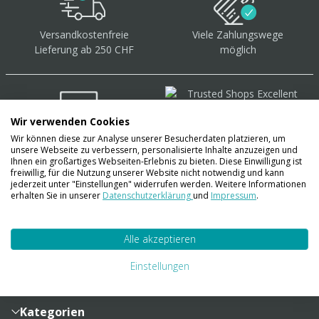
Versandkostenfreie
Viele Zahlungswege
Lieferung ab 250 CHF
möglich
Wir verwenden Cookies
Wir können diese zur Analyse unserer Besucherdaten platzieren, um
Über 40.000 Artikel
auf
unsere Webseite zu verbessern, personalisierte Inhalte anzuzeigen und
Lager
Ihnen ein großartiges Webseiten-Erlebnis zu bieten. Diese Einwilligung ist
freiwillig, für die Nutzung unserer Website nicht notwendig und kann
jederzeit unter "Einstellungen" widerrufen werden. Weitere Informationen
erhalten Sie in unserer
Datenschutzerklärung
und
Impressum
.
Account
Alle akzeptieren
Konto
Merkzettel
Zahlung und Versand
Einstellungen
Bestellhistorie
Vertragsabschluss
Sendungsverfolgung
Lieferinformationen
Kategorien