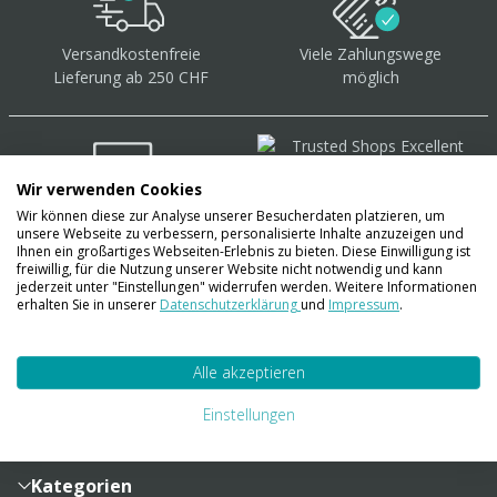
Versandkostenfreie
Viele Zahlungswege
Lieferung ab 250 CHF
möglich
Wir verwenden Cookies
Wir können diese zur Analyse unserer Besucherdaten platzieren, um
Über 40.000 Artikel
auf
unsere Webseite zu verbessern, personalisierte Inhalte anzuzeigen und
Lager
Ihnen ein großartiges Webseiten-Erlebnis zu bieten. Diese Einwilligung ist
freiwillig, für die Nutzung unserer Website nicht notwendig und kann
jederzeit unter "Einstellungen" widerrufen werden. Weitere Informationen
erhalten Sie in unserer
Datenschutzerklärung
und
Impressum
.
Account
Alle akzeptieren
Konto
Merkzettel
Zahlung und Versand
Einstellungen
Bestellhistorie
Vertragsabschluss
Sendungsverfolgung
Lieferinformationen
Kategorien