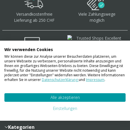
Versandkostenfreie
Viele Zahlungswege
Lieferung ab 250 CHF
möglich
Wir verwenden Cookies
Wir können diese zur Analyse unserer Besucherdaten platzieren, um
Über 40.000 Artikel
auf
unsere Webseite zu verbessern, personalisierte Inhalte anzuzeigen und
Lager
Ihnen ein großartiges Webseiten-Erlebnis zu bieten. Diese Einwilligung ist
freiwillig, für die Nutzung unserer Website nicht notwendig und kann
jederzeit unter "Einstellungen" widerrufen werden. Weitere Informationen
erhalten Sie in unserer
Datenschutzerklärung
und
Impressum
.
Account
Alle akzeptieren
Konto
Merkzettel
Zahlung und Versand
Einstellungen
Bestellhistorie
Vertragsabschluss
Sendungsverfolgung
Lieferinformationen
Kategorien