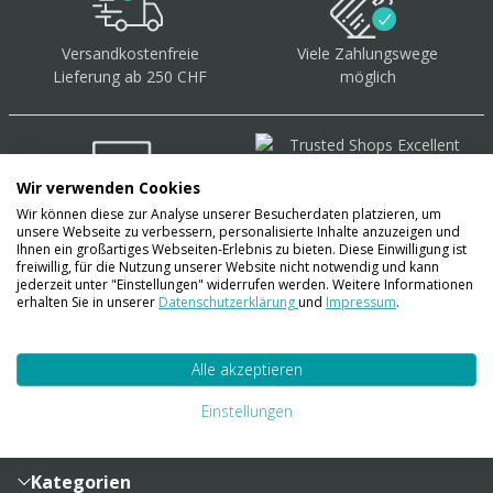
Versandkostenfreie
Viele Zahlungswege
Lieferung ab 250 CHF
möglich
Wir verwenden Cookies
Wir können diese zur Analyse unserer Besucherdaten platzieren, um
Über 40.000 Artikel
auf
unsere Webseite zu verbessern, personalisierte Inhalte anzuzeigen und
Lager
Ihnen ein großartiges Webseiten-Erlebnis zu bieten. Diese Einwilligung ist
freiwillig, für die Nutzung unserer Website nicht notwendig und kann
jederzeit unter "Einstellungen" widerrufen werden. Weitere Informationen
erhalten Sie in unserer
Datenschutzerklärung
und
Impressum
.
Account
Alle akzeptieren
Konto
Merkzettel
Zahlung und Versand
Einstellungen
Bestellhistorie
Vertragsabschluss
Sendungsverfolgung
Lieferinformationen
Kategorien