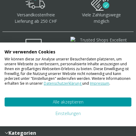
Versandkostenfreie
Viele Zahlungswege
Lieferung ab 250 CHF
möglich
Wir verwenden Cookies
Wir können diese zur Analyse unserer Besucherdaten platzieren, um
Über 40.000 Artikel
auf
unsere Webseite zu verbessern, personalisierte Inhalte anzuzeigen und
Lager
Ihnen ein großartiges Webseiten-Erlebnis zu bieten. Diese Einwilligung ist
freiwillig, für die Nutzung unserer Website nicht notwendig und kann
jederzeit unter "Einstellungen" widerrufen werden. Weitere Informationen
erhalten Sie in unserer
Datenschutzerklärung
und
Impressum
.
Account
Alle akzeptieren
Konto
Merkzettel
Zahlung und Versand
Einstellungen
Bestellhistorie
Vertragsabschluss
Sendungsverfolgung
Lieferinformationen
Kategorien