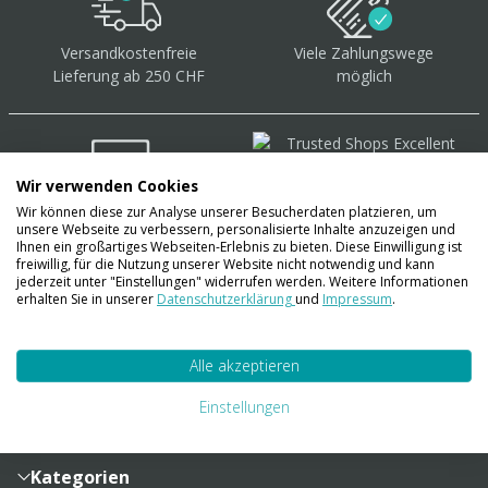
Versandkostenfreie
Viele Zahlungswege
Lieferung ab 250 CHF
möglich
Wir verwenden Cookies
Wir können diese zur Analyse unserer Besucherdaten platzieren, um
Über 40.000 Artikel
auf
unsere Webseite zu verbessern, personalisierte Inhalte anzuzeigen und
Lager
Ihnen ein großartiges Webseiten-Erlebnis zu bieten. Diese Einwilligung ist
freiwillig, für die Nutzung unserer Website nicht notwendig und kann
jederzeit unter "Einstellungen" widerrufen werden. Weitere Informationen
erhalten Sie in unserer
Datenschutzerklärung
und
Impressum
.
Account
Alle akzeptieren
Konto
Merkzettel
Zahlung und Versand
Einstellungen
Bestellhistorie
Vertragsabschluss
Sendungsverfolgung
Lieferinformationen
Kategorien