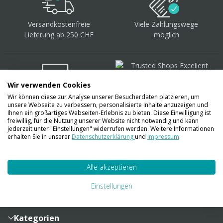
Versandkostenfreie
Viele Zahlungswege
Lieferung ab 250 CHF
möglich
Wir verwenden Cookies
Wir können diese zur Analyse unserer Besucherdaten platzieren, um
Über 40.000 Artikel
auf
unsere Webseite zu verbessern, personalisierte Inhalte anzuzeigen und
Lager
Ihnen ein großartiges Webseiten-Erlebnis zu bieten. Diese Einwilligung ist
freiwillig, für die Nutzung unserer Website nicht notwendig und kann
jederzeit unter "Einstellungen" widerrufen werden. Weitere Informationen
erhalten Sie in unserer
Datenschutzerklärung
und
Impressum
.
Account
Alle akzeptieren
Konto
Merkzettel
Zahlung und Versand
Einstellungen
Bestellhistorie
Vertragsabschluss
Sendungsverfolgung
Lieferinformationen
Kategorien