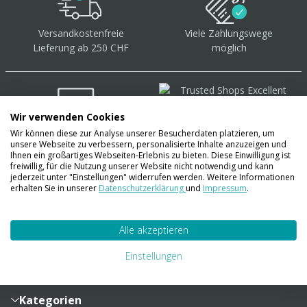
Versandkostenfreie
Viele Zahlungswege
Lieferung ab 250 CHF
möglich
Wir verwenden Cookies
Wir können diese zur Analyse unserer Besucherdaten platzieren, um
Über 40.000 Artikel
auf
unsere Webseite zu verbessern, personalisierte Inhalte anzuzeigen und
Lager
Ihnen ein großartiges Webseiten-Erlebnis zu bieten. Diese Einwilligung ist
freiwillig, für die Nutzung unserer Website nicht notwendig und kann
jederzeit unter "Einstellungen" widerrufen werden. Weitere Informationen
erhalten Sie in unserer
Datenschutzerklärung
und
Impressum
.
Account
Alle akzeptieren
Konto
Merkzettel
Zahlung und Versand
Einstellungen
Bestellhistorie
Vertragsabschluss
Sendungsverfolgung
Lieferinformationen
Kategorien