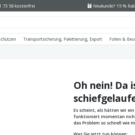
1 73 56 kostenfrei
Neukunde? 15 % Raba
 Schützen
Transportsicherung, Palettierung, Export
Folien & Beu
Oh nein! Da i
schiefgelauf
Es scheint, als hätten wir e
funktioniert momentan nicht 
das Problem so schnell wie m
Was Sie jetzt tun können: