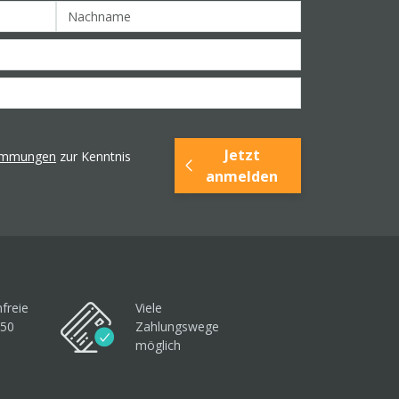
Jetzt
timmungen
zur Kenntnis
anmelden
freie
Viele
250
Zahlungswege
möglich