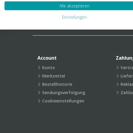
Verpackungslexikon
Produkt
Alle akzeptieren
FAQ
Einstellungen
Account
Zahlun
Konto
Vertr
Merkzettel
Liefe
Bestellhistorie
Rekla
Sendungsverfolgung
Zahlu
Cookieeinstellungen