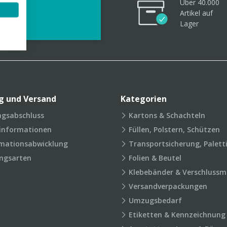
Über 40.000
videos
Artikel
auf
Lager
g und Versand
Kategorien
agsabschluss
Kartons & Schachteln
rinformationen
Füllen, Polstern, Schützen
mationsabwicklung
Transportsicherung, Palett
ngsarten
Folien & Beutel
Klebebänder & Verschlussmi
Versandverpackungen
Umzugsbedarf
Etiketten & Kennzeichnung