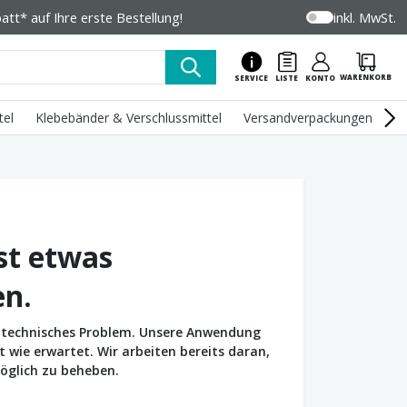
tt* auf Ihre erste Bestellung!
inkl. MwSt.
WARENKORB
SERVICE
LISTE
KONTO
tel
Klebebänder & Verschlussmittel
Versandverpackungen
U
st etwas
en.
in technisches Problem. Unsere Anwendung
wie erwartet. Wir arbeiten bereits daran,
öglich zu beheben.