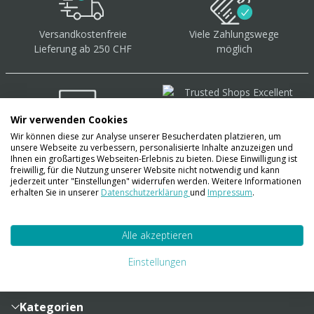
Versandkostenfreie
Viele Zahlungswege
Lieferung ab 250 CHF
möglich
Wir verwenden Cookies
Wir können diese zur Analyse unserer Besucherdaten platzieren, um
Über 40.000 Artikel
auf
unsere Webseite zu verbessern, personalisierte Inhalte anzuzeigen und
Lager
Ihnen ein großartiges Webseiten-Erlebnis zu bieten. Diese Einwilligung ist
freiwillig, für die Nutzung unserer Website nicht notwendig und kann
jederzeit unter "Einstellungen" widerrufen werden. Weitere Informationen
erhalten Sie in unserer
Datenschutzerklärung
und
Impressum
.
Account
Alle akzeptieren
Konto
Merkzettel
Zahlung und Versand
Einstellungen
Bestellhistorie
Vertragsabschluss
Sendungsverfolgung
Lieferinformationen
Kategorien