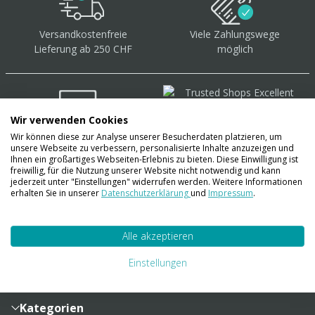
Versandkostenfreie
Viele Zahlungswege
Lieferung ab 250 CHF
möglich
Wir verwenden Cookies
Wir können diese zur Analyse unserer Besucherdaten platzieren, um
Über 40.000 Artikel
auf
unsere Webseite zu verbessern, personalisierte Inhalte anzuzeigen und
Lager
Ihnen ein großartiges Webseiten-Erlebnis zu bieten. Diese Einwilligung ist
freiwillig, für die Nutzung unserer Website nicht notwendig und kann
jederzeit unter "Einstellungen" widerrufen werden. Weitere Informationen
erhalten Sie in unserer
Datenschutzerklärung
und
Impressum
.
Account
Alle akzeptieren
Konto
Merkzettel
Zahlung und Versand
Einstellungen
Bestellhistorie
Vertragsabschluss
Sendungsverfolgung
Lieferinformationen
Kategorien