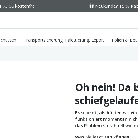
1 73 56 kostenfrei
Neukunde? 15 % Raba
 Schützen
Transportsicherung, Palettierung, Export
Folien & Beu
Oh nein! Da i
schiefgelauf
Es scheint, als hätten wir e
funktioniert momentan nicht 
das Problem so schnell wie m
Was Sie jetzt tun können: