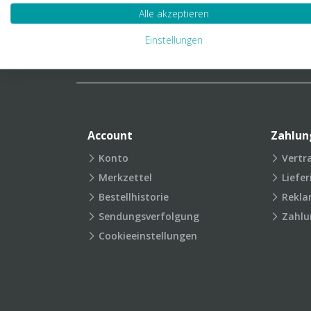
Verpackungslexikon
Produkt
Alle akzeptieren
FAQ
Einstellungen
Account
Zahlun
Konto
Vertr
Merkzettel
Liefe
Bestellhistorie
Rekla
Sendungsverfolgung
Zahlu
Cookieeinstellungen