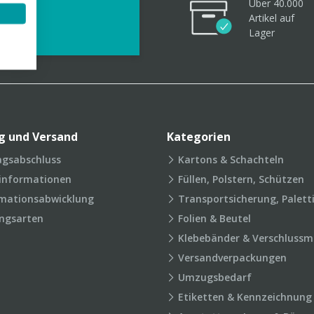
Über 40.000
videos
Artikel
auf
Lager
g und Versand
Kategorien
agsabschluss
Kartons & Schachteln
rinformationen
Füllen, Polstern, Schützen
mationsabwicklung
Transportsicherung, Palett
ngsarten
Folien & Beutel
Klebebänder & Verschlussmi
Versandverpackungen
Umzugsbedarf
Etiketten & Kennzeichnung