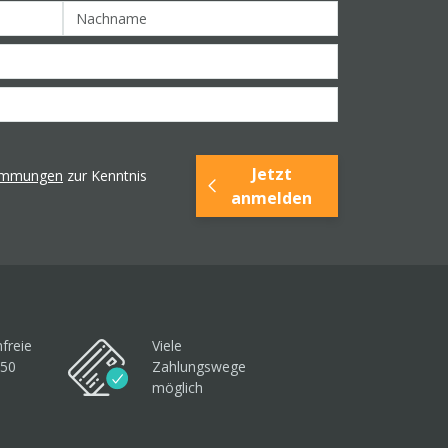
Jetzt
timmungen
zur Kenntnis
anmelden
freie
Viele
250
Zahlungswege
möglich