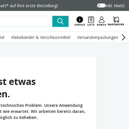
tt* auf Ihre erste Bestellung!
inkl. MwSt.
WARENKORB
SERVICE
LISTE
KONTO
tel
Klebebänder & Verschlussmittel
Versandverpackungen
U
st etwas
en.
in technisches Problem. Unsere Anwendung
wie erwartet. Wir arbeiten bereits daran,
öglich zu beheben.