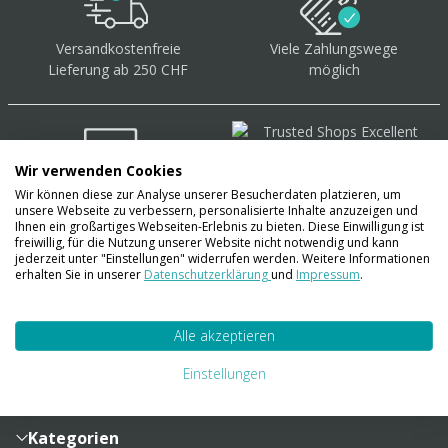
Versandkostenfreie
Viele Zahlungswege
Lieferung ab 250 CHF
möglich
Wir verwenden Cookies
Wir können diese zur Analyse unserer Besucherdaten platzieren, um
Über 40.000 Artikel
auf
unsere Webseite zu verbessern, personalisierte Inhalte anzuzeigen und
Lager
Ihnen ein großartiges Webseiten-Erlebnis zu bieten. Diese Einwilligung ist
freiwillig, für die Nutzung unserer Website nicht notwendig und kann
jederzeit unter "Einstellungen" widerrufen werden. Weitere Informationen
erhalten Sie in unserer
Datenschutzerklärung
und
Impressum
.
Account
Alle akzeptieren
Konto
Merkzettel
Zahlung und Versand
Einstellungen
Bestellhistorie
Vertragsabschluss
Sendungsverfolgung
Lieferinformationen
Kategorien