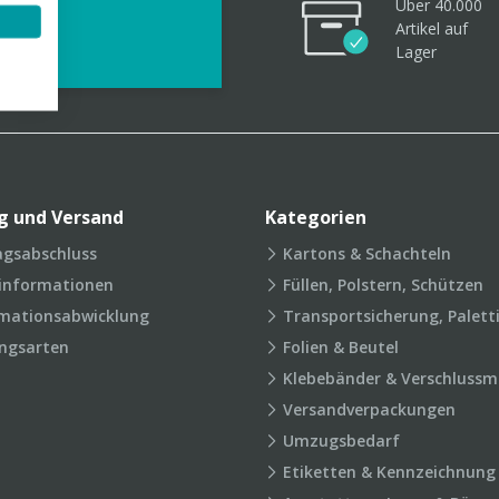
Über 40.000
videos
Artikel
auf
Lager
g und Versand
Kategorien
agsabschluss
Kartons & Schachteln
rinformationen
Füllen, Polstern, Schützen
mationsabwicklung
Transportsicherung, Palett
ngsarten
Folien & Beutel
Klebebänder & Verschlussmi
Versandverpackungen
Umzugsbedarf
Etiketten & Kennzeichnung