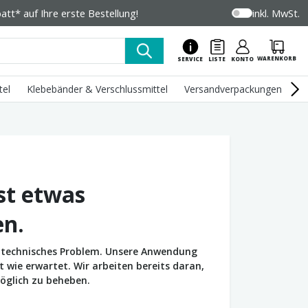
tt* auf Ihre erste Bestellung!
inkl. MwSt.
WARENKORB
SERVICE
LISTE
KONTO
tel
Klebebänder & Verschlussmittel
Versandverpackungen
U
st etwas
en.
in technisches Problem. Unsere Anwendung
wie erwartet. Wir arbeiten bereits daran,
öglich zu beheben.