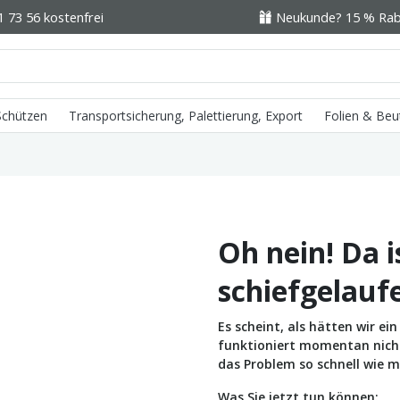
1 73 56 kostenfrei
Neukunde? 15 % Raba
 Schützen
Transportsicherung, Palettierung, Export
Folien & Beu
Oh nein! Da i
schiefgelauf
Es scheint, als hätten wir e
funktioniert momentan nicht 
das Problem so schnell wie m
Was Sie jetzt tun können: