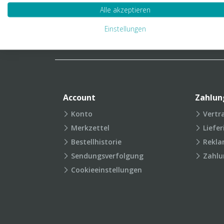
Verpackungslexikon
Produkt
Alle akzeptieren
FAQ
Einstellungen
Account
Zahlun
Konto
Vertr
Merkzettel
Liefe
Bestellhistorie
Rekla
Sendungsverfolgung
Zahlu
Cookieeinstellungen