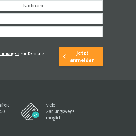
Jetzt
timmungen
zur Kenntnis
anmelden
freie
Viele
250
Zahlungswege
möglich