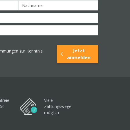
Jetzt
timmungen
zur Kenntnis
anmelden
freie
Viele
250
Zahlungswege
möglich