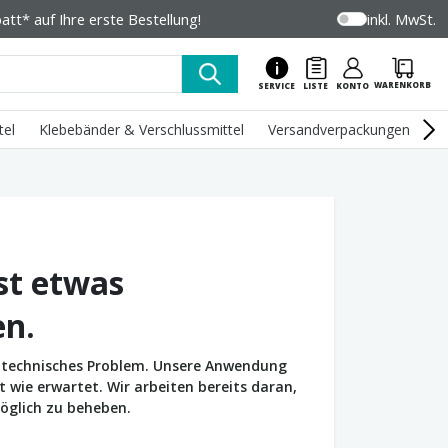
tt* auf Ihre erste Bestellung!
inkl. MwSt.
WARENKORB
SERVICE
LISTE
KONTO
tel
Klebebänder & Verschlussmittel
Versandverpackungen
U
st etwas
en.
in technisches Problem. Unsere Anwendung
wie erwartet. Wir arbeiten bereits daran,
öglich zu beheben.