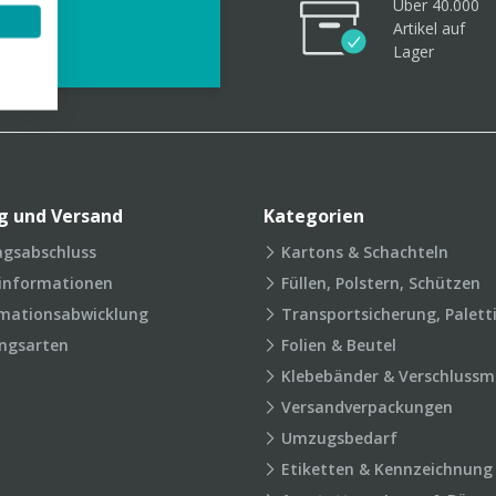
Über 40.000
videos
Artikel
auf
Lager
g und Versand
Kategorien
agsabschluss
Kartons & Schachteln
rinformationen
Füllen, Polstern, Schützen
mationsabwicklung
Transportsicherung, Palett
ngsarten
Folien & Beutel
Klebebänder & Verschlussmi
Versandverpackungen
Umzugsbedarf
Etiketten & Kennzeichnung