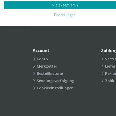
Verpackungslexikon
Produkt
Alle akzeptieren
FAQ
Einstellungen
Account
Zahlun
Konto
Vertr
Merkzettel
Liefe
Bestellhistorie
Rekla
Sendungsverfolgung
Zahlu
Cookieeinstellungen