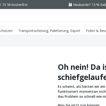
1 73 56 kostenfrei
Neukunde? 15 % Raba
 Schützen
Transportsicherung, Palettierung, Export
Folien & Beu
Oh nein! Da i
schiefgelauf
Es scheint, als hätten wir e
funktioniert momentan nicht 
das Problem so schnell wie m
Was Sie jetzt tun können: