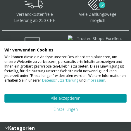
Versandkostenfreie
Viele Zahlungswege
Lieferung ab 250 CHF
möglich
Wir verwenden Cookies
Wir können diese zur Analyse unserer Besucherdaten platzieren, um
Über 40.000 Artikel
auf
unsere Webseite zu verbessern, personalisierte Inhalte anzuzeigen und
Lager
Ihnen ein großartiges Webseiten-Erlebnis zu bieten. Diese Einwilligung ist
freiwillig, für die Nutzung unserer Website nicht notwendig und kann
jederzeit unter "Einstellungen" widerrufen werden. Weitere Informationen
erhalten Sie in unserer
Datenschutzerklärung
und
Impressum
.
Account
Alle akzeptieren
Konto
Merkzettel
Zahlung und Versand
Einstellungen
Bestellhistorie
Vertragsabschluss
Sendungsverfolgung
Lieferinformationen
Kategorien