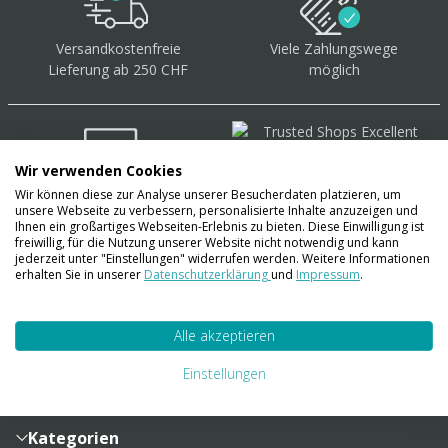
Versandkostenfreie
Viele Zahlungswege
Lieferung ab 250 CHF
möglich
Wir verwenden Cookies
Wir können diese zur Analyse unserer Besucherdaten platzieren, um
Über 40.000 Artikel
auf
unsere Webseite zu verbessern, personalisierte Inhalte anzuzeigen und
Lager
Ihnen ein großartiges Webseiten-Erlebnis zu bieten. Diese Einwilligung ist
freiwillig, für die Nutzung unserer Website nicht notwendig und kann
jederzeit unter "Einstellungen" widerrufen werden. Weitere Informationen
erhalten Sie in unserer
Datenschutzerklärung
und
Impressum
.
Account
Alle akzeptieren
Konto
Merkzettel
Zahlung und Versand
Einstellungen
Bestellhistorie
Vertragsabschluss
Sendungsverfolgung
Lieferinformationen
Kategorien