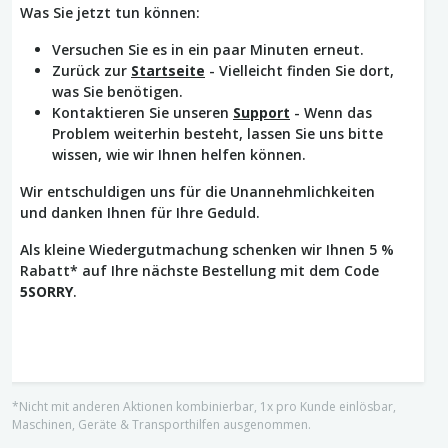
Was Sie jetzt tun können:
Versuchen Sie es in ein paar Minuten erneut.
Zurück zur
Startseite
- Vielleicht finden Sie dort,
was Sie benötigen.
Kontaktieren Sie unseren
Support
- Wenn das
Problem weiterhin besteht, lassen Sie uns bitte
wissen, wie wir Ihnen helfen können.
Wir entschuldigen uns für die Unannehmlichkeiten
und danken Ihnen für Ihre Geduld.
Als kleine Wiedergutmachung schenken wir Ihnen 5 %
Rabatt* auf Ihre nächste Bestellung mit dem Code
5SORRY
.
*Nicht mit anderen Aktionen kombinierbar, 1x pro Kunde einlösbar,
Maschinen, Geräte & Transporthilfen ausgenommen.