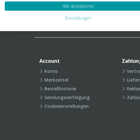
Verpackungslexikon
Produkt
Alle akzeptieren
FAQ
Einstellungen
Account
Zahlun
Konto
Vertr
Merkzettel
Liefe
Bestellhistorie
Rekla
Sendungsverfolgung
Zahlu
Cookieeinstellungen