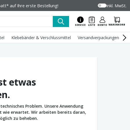
tt* auf Ihre erste Bestellung!
inkl. MwSt.
WARENKORB
SERVICE
LISTE
KONTO
tel
Klebebänder & Verschlussmittel
Versandverpackungen
U
st etwas
en.
in technisches Problem. Unsere Anwendung
wie erwartet. Wir arbeiten bereits daran,
öglich zu beheben.