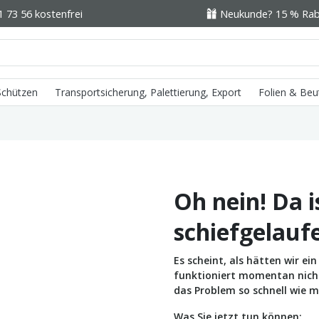
1 73 56 kostenfrei
Neukunde? 15 % Raba
 Schützen
Transportsicherung, Palettierung, Export
Folien & Beu
Oh nein! Da i
schiefgelauf
Es scheint, als hätten wir e
funktioniert momentan nicht 
das Problem so schnell wie m
Was Sie jetzt tun können: