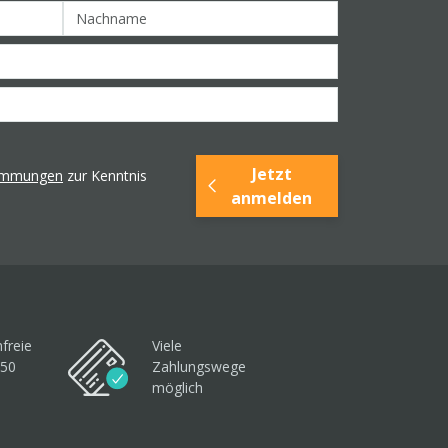
Jetzt
timmungen
zur Kenntnis
anmelden
freie
Viele
250
Zahlungswege
möglich