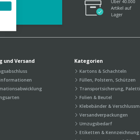
Über 40.000
videos
Artikel
auf
Lager
g und Versand
Kategorien
agsabschluss
Kartons & Schachteln
rinformationen
Füllen, Polstern, Schützen
mationsabwicklung
Transportsicherung, Palett
ngsarten
Folien & Beutel
Klebebänder & Verschlussmi
Versandverpackungen
Umzugsbedarf
Etiketten & Kennzeichnung