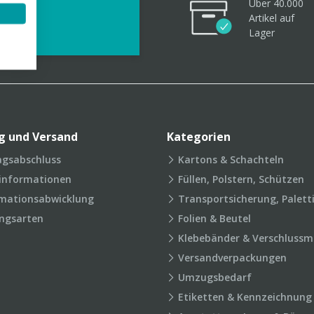
Über 40.000
videos
Artikel
auf
Lager
g und Versand
Kategorien
agsabschluss
Kartons & Schachteln
rinformationen
Füllen, Polstern, Schützen
mationsabwicklung
Transportsicherung, Palett
ngsarten
Folien & Beutel
Klebebänder & Verschlussmi
Versandverpackungen
Umzugsbedarf
Etiketten & Kennzeichnung