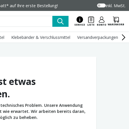
tt* auf Ihre erste Bestellung!
inkl. MwSt.
WARENKORB
SERVICE
LISTE
KONTO
tel
Klebebänder & Verschlussmittel
Versandverpackungen
U
st etwas
en.
in technisches Problem. Unsere Anwendung
wie erwartet. Wir arbeiten bereits daran,
öglich zu beheben.