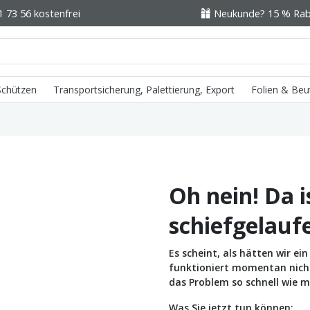
1 73 56 kostenfrei
Neukunde? 15 % Raba
 Schützen
Transportsicherung, Palettierung, Export
Folien & Beu
Oh nein! Da i
schiefgelauf
Es scheint, als hätten wir e
funktioniert momentan nicht 
das Problem so schnell wie m
Was Sie jetzt tun können: