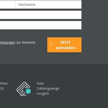
Jetzt
timmungen
zur Kenntnis
anmelden
freie
Viele
250
Zahlungswege
möglich