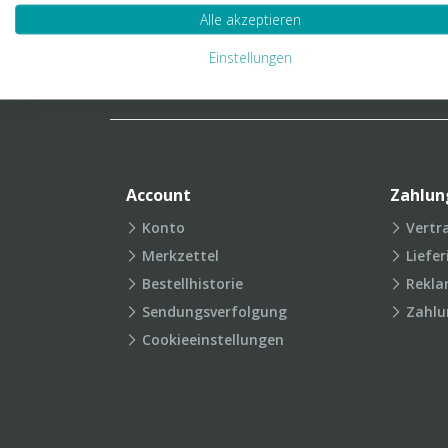
Verpackungslexikon
Produkt
Alle akzeptieren
FAQ
Einstellungen
Account
Zahlun
Konto
Vertr
Merkzettel
Liefe
Bestellhistorie
Rekla
Sendungsverfolgung
Zahlu
Cookieeinstellungen