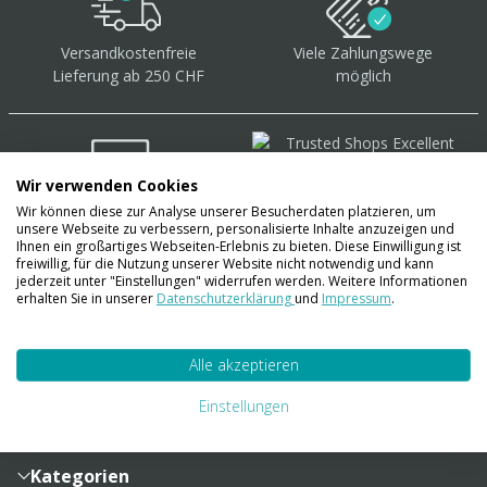
Versandkostenfreie
Viele Zahlungswege
Lieferung ab 250 CHF
möglich
Wir verwenden Cookies
Wir können diese zur Analyse unserer Besucherdaten platzieren, um
Über 40.000 Artikel
auf
unsere Webseite zu verbessern, personalisierte Inhalte anzuzeigen und
Lager
Ihnen ein großartiges Webseiten-Erlebnis zu bieten. Diese Einwilligung ist
freiwillig, für die Nutzung unserer Website nicht notwendig und kann
jederzeit unter "Einstellungen" widerrufen werden. Weitere Informationen
erhalten Sie in unserer
Datenschutzerklärung
und
Impressum
.
Account
Alle akzeptieren
Konto
Merkzettel
Zahlung und Versand
Einstellungen
Bestellhistorie
Vertragsabschluss
Sendungsverfolgung
Lieferinformationen
Kategorien