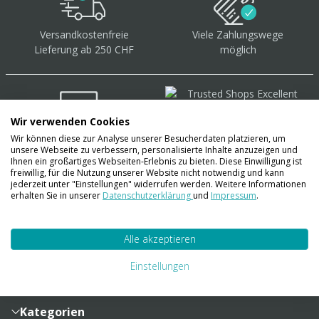
Versandkostenfreie
Viele Zahlungswege
Lieferung ab 250 CHF
möglich
Wir verwenden Cookies
Wir können diese zur Analyse unserer Besucherdaten platzieren, um
Über 40.000 Artikel
auf
unsere Webseite zu verbessern, personalisierte Inhalte anzuzeigen und
Lager
Ihnen ein großartiges Webseiten-Erlebnis zu bieten. Diese Einwilligung ist
freiwillig, für die Nutzung unserer Website nicht notwendig und kann
jederzeit unter "Einstellungen" widerrufen werden. Weitere Informationen
erhalten Sie in unserer
Datenschutzerklärung
und
Impressum
.
Account
Alle akzeptieren
Konto
Merkzettel
Zahlung und Versand
Einstellungen
Bestellhistorie
Vertragsabschluss
Sendungsverfolgung
Lieferinformationen
Kategorien