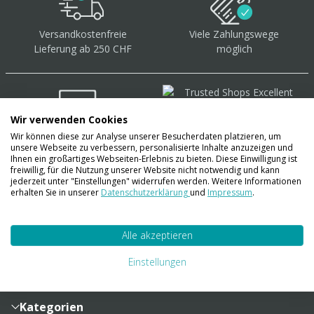
Versandkostenfreie
Viele Zahlungswege
Lieferung ab 250 CHF
möglich
Wir verwenden Cookies
Wir können diese zur Analyse unserer Besucherdaten platzieren, um
Über 40.000 Artikel
auf
unsere Webseite zu verbessern, personalisierte Inhalte anzuzeigen und
Lager
Ihnen ein großartiges Webseiten-Erlebnis zu bieten. Diese Einwilligung ist
freiwillig, für die Nutzung unserer Website nicht notwendig und kann
jederzeit unter "Einstellungen" widerrufen werden. Weitere Informationen
erhalten Sie in unserer
Datenschutzerklärung
und
Impressum
.
Account
Alle akzeptieren
Konto
Merkzettel
Zahlung und Versand
Einstellungen
Bestellhistorie
Vertragsabschluss
Sendungsverfolgung
Lieferinformationen
Kategorien