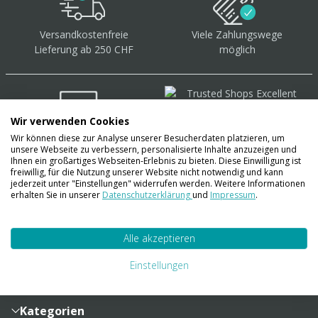
Versandkostenfreie
Viele Zahlungswege
Lieferung ab 250 CHF
möglich
Wir verwenden Cookies
Wir können diese zur Analyse unserer Besucherdaten platzieren, um
Über 40.000 Artikel
auf
unsere Webseite zu verbessern, personalisierte Inhalte anzuzeigen und
Lager
Ihnen ein großartiges Webseiten-Erlebnis zu bieten. Diese Einwilligung ist
freiwillig, für die Nutzung unserer Website nicht notwendig und kann
jederzeit unter "Einstellungen" widerrufen werden. Weitere Informationen
erhalten Sie in unserer
Datenschutzerklärung
und
Impressum
.
Account
Alle akzeptieren
Konto
Merkzettel
Zahlung und Versand
Einstellungen
Bestellhistorie
Vertragsabschluss
Sendungsverfolgung
Lieferinformationen
Kategorien