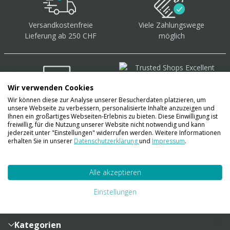
Versandkostenfreie
Viele Zahlungswege
Lieferung ab 250 CHF
möglich
Wir verwenden Cookies
Wir können diese zur Analyse unserer Besucherdaten platzieren, um
Über 40.000 Artikel
auf
unsere Webseite zu verbessern, personalisierte Inhalte anzuzeigen und
Lager
Ihnen ein großartiges Webseiten-Erlebnis zu bieten. Diese Einwilligung ist
freiwillig, für die Nutzung unserer Website nicht notwendig und kann
jederzeit unter "Einstellungen" widerrufen werden. Weitere Informationen
erhalten Sie in unserer
Datenschutzerklärung
und
Impressum
.
Account
Alle akzeptieren
Konto
Merkzettel
Zahlung und Versand
Einstellungen
Bestellhistorie
Vertragsabschluss
Sendungsverfolgung
Lieferinformationen
Kategorien