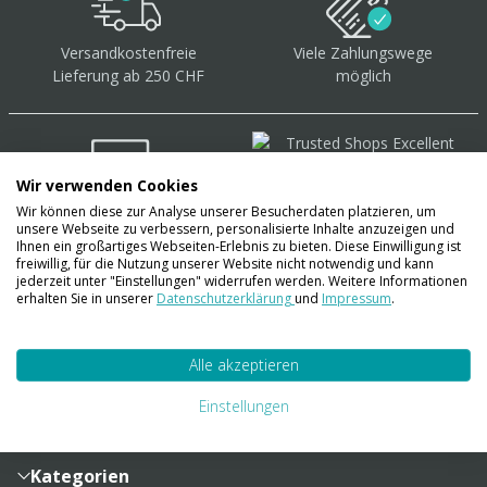
Versandkostenfreie
Viele Zahlungswege
Lieferung ab 250 CHF
möglich
Wir verwenden Cookies
Wir können diese zur Analyse unserer Besucherdaten platzieren, um
Über 40.000 Artikel
auf
unsere Webseite zu verbessern, personalisierte Inhalte anzuzeigen und
Lager
Ihnen ein großartiges Webseiten-Erlebnis zu bieten. Diese Einwilligung ist
freiwillig, für die Nutzung unserer Website nicht notwendig und kann
jederzeit unter "Einstellungen" widerrufen werden. Weitere Informationen
erhalten Sie in unserer
Datenschutzerklärung
und
Impressum
.
Account
Alle akzeptieren
Konto
Merkzettel
Zahlung und Versand
Einstellungen
Bestellhistorie
Vertragsabschluss
Sendungsverfolgung
Lieferinformationen
Kategorien