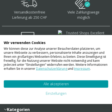
Versandkostenfreie
Viele Zahlungswege
Lieferung ab 250 CHF
möglich
Wir verwenden Cookies
Wir können diese zur Analyse unserer Besucherdaten platzieren, um
Über 40.000 Artikel
auf
unsere Webseite zu verbessern, personalisierte Inhalte anzuzeigen und
Lager
Ihnen ein großartiges Webseiten-Erlebnis zu bieten. Diese Einwilligung ist
freiwillig, für die Nutzung unserer Website nicht notwendig und kann
jederzeit unter "Einstellungen" widerrufen werden. Weitere Informationen
erhalten Sie in unserer
Datenschutzerklärung
und
Impressum
.
Account
Alle akzeptieren
Konto
Merkzettel
Zahlung und Versand
Einstellungen
Bestellhistorie
Vertragsabschluss
Sendungsverfolgung
Lieferinformationen
Kategorien