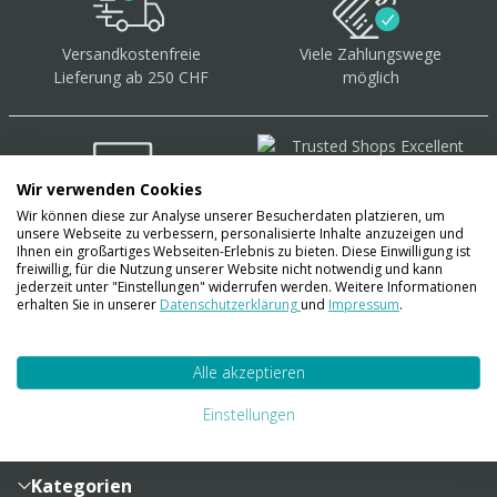
Versandkostenfreie
Viele Zahlungswege
Lieferung ab 250 CHF
möglich
Wir verwenden Cookies
Wir können diese zur Analyse unserer Besucherdaten platzieren, um
Über 40.000 Artikel
auf
unsere Webseite zu verbessern, personalisierte Inhalte anzuzeigen und
Lager
Ihnen ein großartiges Webseiten-Erlebnis zu bieten. Diese Einwilligung ist
freiwillig, für die Nutzung unserer Website nicht notwendig und kann
jederzeit unter "Einstellungen" widerrufen werden. Weitere Informationen
erhalten Sie in unserer
Datenschutzerklärung
und
Impressum
.
Account
Alle akzeptieren
Konto
Merkzettel
Zahlung und Versand
Einstellungen
Bestellhistorie
Vertragsabschluss
Sendungsverfolgung
Lieferinformationen
Kategorien