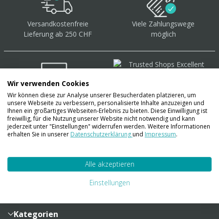
Versandkostenfreie
Viele Zahlungswege
Lieferung ab 250 CHF
möglich
Wir verwenden Cookies
Wir können diese zur Analyse unserer Besucherdaten platzieren, um
Über 40.000 Artikel
auf
unsere Webseite zu verbessern, personalisierte Inhalte anzuzeigen und
Lager
Ihnen ein großartiges Webseiten-Erlebnis zu bieten. Diese Einwilligung ist
freiwillig, für die Nutzung unserer Website nicht notwendig und kann
jederzeit unter "Einstellungen" widerrufen werden. Weitere Informationen
erhalten Sie in unserer
Datenschutzerklärung
und
Impressum
.
Account
Alle akzeptieren
Konto
Merkzettel
Zahlung und Versand
Einstellungen
Bestellhistorie
Vertragsabschluss
Sendungsverfolgung
Lieferinformationen
Kategorien