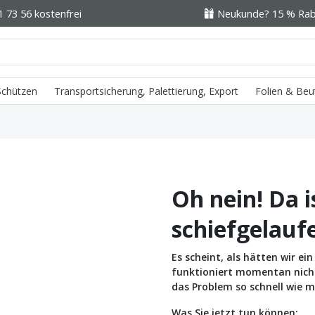
1 73 56 kostenfrei
Neukunde? 15 % Raba
 Schützen
Transportsicherung, Palettierung, Export
Folien & Beu
Oh nein! Da i
schiefgelauf
Es scheint, als hätten wir e
funktioniert momentan nicht 
das Problem so schnell wie m
Was Sie jetzt tun können: