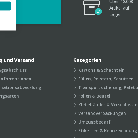
Über 40.000
videos
Artikel
auf
Lager
g und Versand
Kategorien
agsabschluss
Kartons & Schachteln
rinformationen
Füllen, Polstern, Schützen
mationsabwicklung
Transportsicherung, Palett
ngsarten
Folien & Beutel
Klebebänder & Verschlussmi
Versandverpackungen
Umzugsbedarf
Etiketten & Kennzeichnung