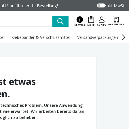
tt* auf Ihre erste Bestellung!
inkl. MwSt.
WARENKORB
SERVICE
LISTE
KONTO
tel
Klebebänder & Verschlussmittel
Versandverpackungen
U
st etwas
en.
in technisches Problem. Unsere Anwendung
wie erwartet. Wir arbeiten bereits daran,
öglich zu beheben.