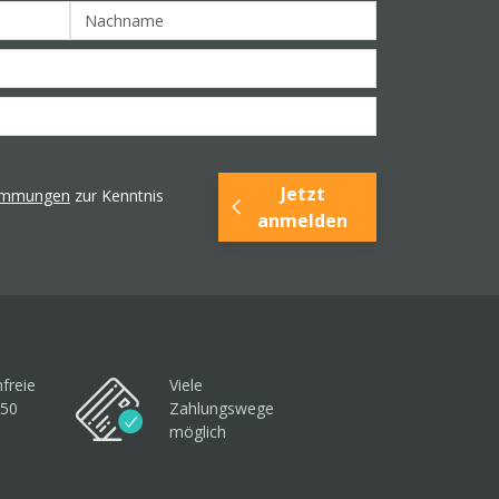
Jetzt
timmungen
zur Kenntnis
anmelden
freie
Viele
250
Zahlungswege
möglich