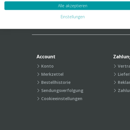
Verpackungslexikon
Produkt
Alle akzeptieren
FAQ
Einstellungen
Account
Zahlun
Konto
Vertr
Merkzettel
Liefe
Bestellhistorie
Rekla
Sendungsverfolgung
Zahlu
Cookieeinstellungen