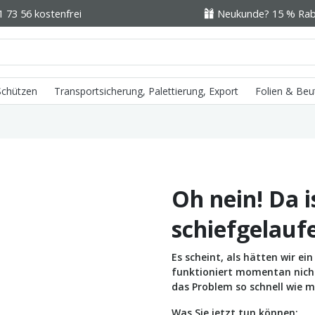
1 73 56 kostenfrei
Neukunde? 15 % Raba
 Schützen
Transportsicherung, Palettierung, Export
Folien & Beu
Oh nein! Da i
schiefgelauf
Es scheint, als hätten wir e
funktioniert momentan nicht 
das Problem so schnell wie m
Was Sie jetzt tun können: