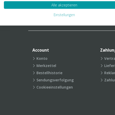
Verpackungslexikon
Produkt
Alle akzeptieren
FAQ
Einstellungen
Account
Zahlun
Konto
Vertr
Merkzettel
Liefe
Bestellhistorie
Rekla
Sendungsverfolgung
Zahlu
Cookieeinstellungen