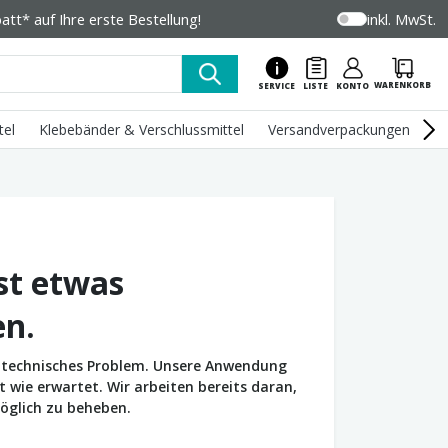
tt* auf Ihre erste Bestellung!
inkl. MwSt.
WARENKORB
SERVICE
LISTE
KONTO
tel
Klebebänder & Verschlussmittel
Versandverpackungen
U
st etwas
en.
in technisches Problem. Unsere Anwendung
wie erwartet. Wir arbeiten bereits daran,
öglich zu beheben.