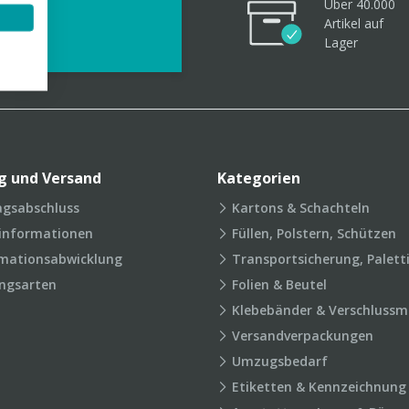
Über 40.000
videos
Artikel
auf
Lager
g und Versand
Kategorien
agsabschluss
Kartons & Schachteln
rinformationen
Füllen, Polstern, Schützen
mationsabwicklung
Transportsicherung, Palett
ngsarten
Folien & Beutel
Klebebänder & Verschlussmi
Versandverpackungen
Umzugsbedarf
Etiketten & Kennzeichnung