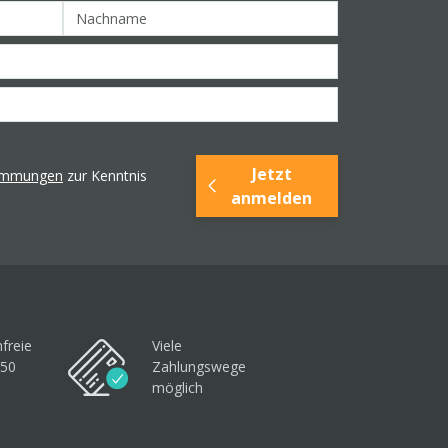
Jetzt
timmungen
zur Kenntnis
anmelden
freie
Viele
250
Zahlungswege
möglich