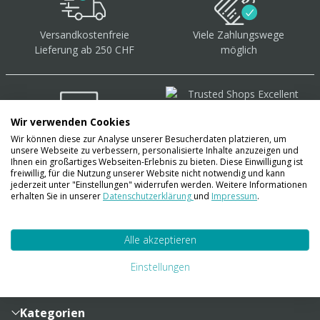
Versandkostenfreie
Viele Zahlungswege
Lieferung ab 250 CHF
möglich
Wir verwenden Cookies
Wir können diese zur Analyse unserer Besucherdaten platzieren, um
Über 40.000 Artikel
auf
unsere Webseite zu verbessern, personalisierte Inhalte anzuzeigen und
Lager
Ihnen ein großartiges Webseiten-Erlebnis zu bieten. Diese Einwilligung ist
freiwillig, für die Nutzung unserer Website nicht notwendig und kann
jederzeit unter "Einstellungen" widerrufen werden. Weitere Informationen
erhalten Sie in unserer
Datenschutzerklärung
und
Impressum
.
Account
Alle akzeptieren
Konto
Merkzettel
Zahlung und Versand
Einstellungen
Bestellhistorie
Vertragsabschluss
Sendungsverfolgung
Lieferinformationen
Kategorien